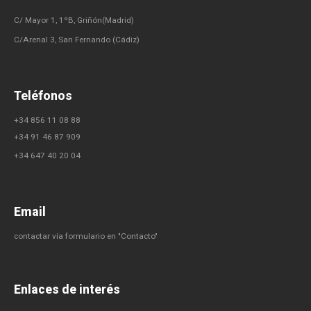
C/ Mayor 1, 1ºB, Griñón(Madrid)
C/Arenal 3, San Fernando (Cádiz)
Teléfonos
+34 856 11 08 88​
+34 91 46 87 909​
+34 647 40 20 04
Email
contactar vía formulario en "Contacto"
Enlaces de interés