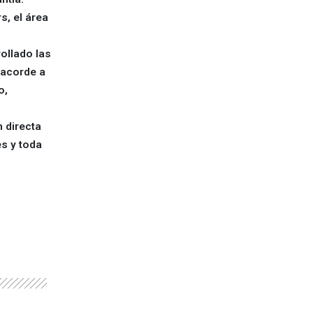
s, el área
ollado las
 acorde a
o,
 directa
s y toda