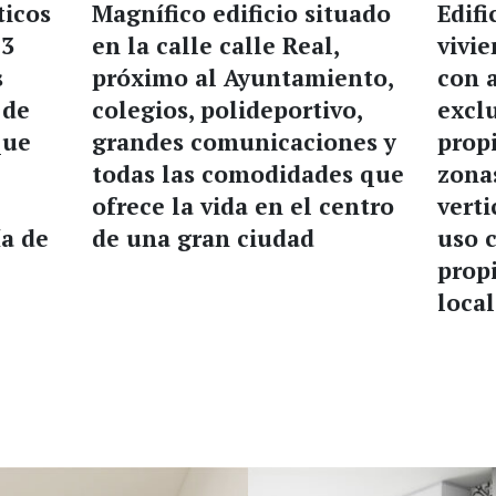
ticos
Magnífico edificio situado
Edifi
 3
en la calle calle Real,
vivie
s
próximo al Ayuntamiento,
con 
 de
colegios, polideportivo,
excl
que
grandes comunicaciones y
propi
todas las comodidades que
zona
ofrece la vida en el centro
vert
ía de
de una gran ciudad
uso 
prop
loca