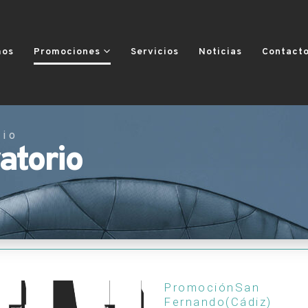
mos
Promociones
Servicios
Noticias
Contact
rio
atorio
PromociónSan
Fernando(Cádiz)