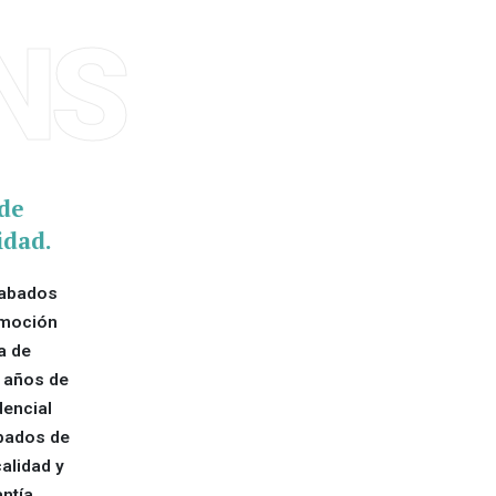
NS
de
idad.
cabados
omoción
a de
 años de
dencial
abados de
alidad y
ntía.