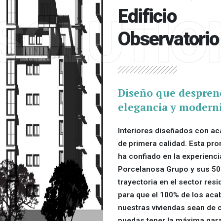
Edificio
SOLUTIO
Observatorio
Diseño que despren
elegancia y modern
Interiores diseñados con a
de primera calidad. Esta pr
ha confiado en la experienci
Porcelanosa Grupo y sus 50
trayectoria en el sector resi
para que el 100% de los ac
nuestras viviendas sean de c
puedas tener la máxima gara